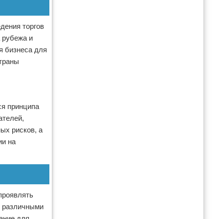
дения торгов
 рубежа и
я бизнеса для
страны
ся принципа
ателей,
ых рисков, а
ии на
проявлять
с различными
ание для