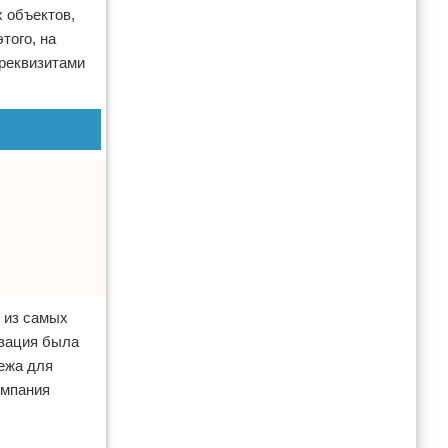
х объектов,
того, на
 реквизитами
 из самых
изация была
бежа для
омпания