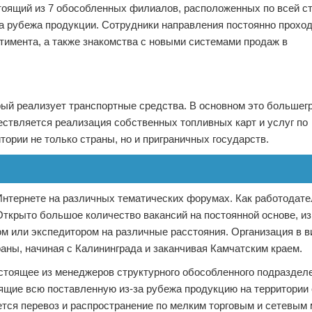
стоящий из 7 обособленных филиалов, расположенных по всей с
а рубежа продукции. Сотрудники направления постоянно прохо
тимента, а также знакомства с новыми системами продаж в
рый реализует транспортные средства. В основном это большег
ствляется реализация собственных топливных карт и услуг по
тории не только страны, но и приграничных государств.
нтернете на различных тематических форумах. Как работодате
ткрыто большое количество вакансий на постоянной основе, из
ом или экспедитором на различные расстояния. Организация в в
аны, начиная с Калининграда и заканчивая Камчатским краем.
стоящее из менеджеров структурного обособленного подразделе
нящие всю поставленную из-за рубежа продукцию на территории
ется перевоз и распространение по мелким торговым и сетевым