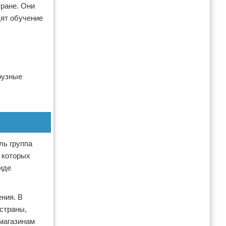
тране. Они
дят обучение
рузные
ль группа
 которых
иде
ния. В
 страны,
 магазинам