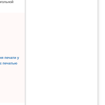
огольной
ия печати у
 с печатью