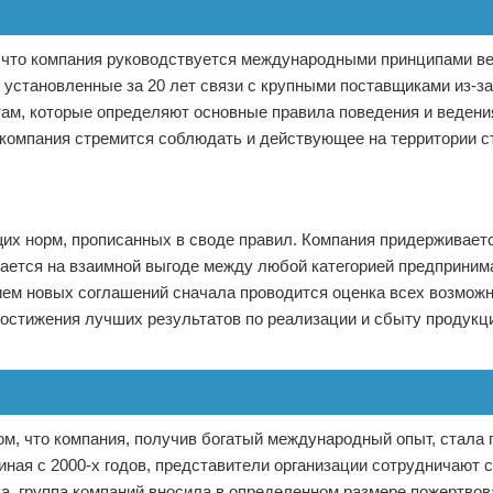
 что компания руководствуется международными принципами ве
 установленные за 20 лет связи с крупными поставщиками из-за
м, которые определяют основные правила поведения и ведени
 компания стремится соблюдать и действующее на территории 
их норм, прописанных в своде правил. Компания придерживает
вается на взаимной выгоде между любой категорией предприним
ем новых соглашений сначала проводится оценка всех возможн
достижения лучших результатов по реализации и сбыту продукц
ом, что компания, получив богатый международный опыт, стала 
иная с 2000-х годов, представители организации сотрудничают 
да, группа компаний вносила в определенном размере пожертвов