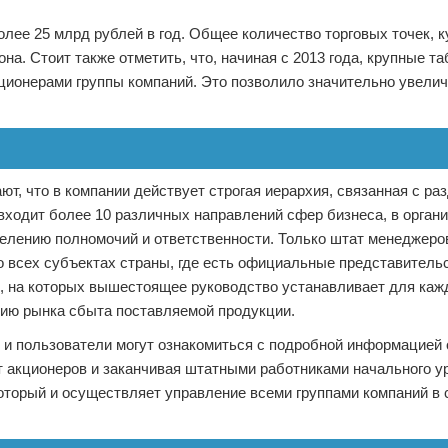
ее 25 млрд рублей в год. Общее количество торговых точек, к
а. Стоит также отметить, что, начиная с 2013 года, крупные т
кционерами группы компаний. Это позволило значительно увели
, что в компании действует строгая иерархия, связанная с ра
входит более 10 различных направлений сфер бизнеса, в орган
делению полномочий и ответственности. Только штат менеджеро
о всех субъектах страны, где есть официальные представительс
, на которых вышестоящее руководство устанавливает для каж
ию рынка сбыта поставляемой продукции.
 и пользователи могут ознакомиться с подробной информацией о
 акционеров и заканчивая штатными работниками начального у
который и осуществляет управление всеми группами компаний в