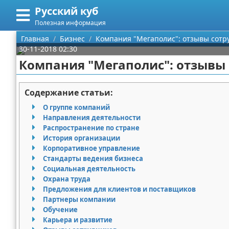
Русский куб
Меню
X
Полезная информация
Главная
Главная
Бизнес
Компания "Мегаполис": отзывы сотр
30-11-2018 02:30
Категории
Компания "Мегаполис": отзывы 
Поиск
Программирование
Содержание статьи:
О проекте
Бизнес
О группе компаний
Направления деятельности
Контакты
Красота
Распространение по стране
История организации
Корпоративное управление
Сотрудничество
Мода
Стандарты ведения бизнеса
Социальная деятельность
Размещение рекламы
Отношения
Охрана труда
Предложения для клиентов и поставщиков
Для правообладателей
Самосовершенствование
Партнеры компании
Обучение
Условия предоставления информации
Финансы
Карьера и развитие