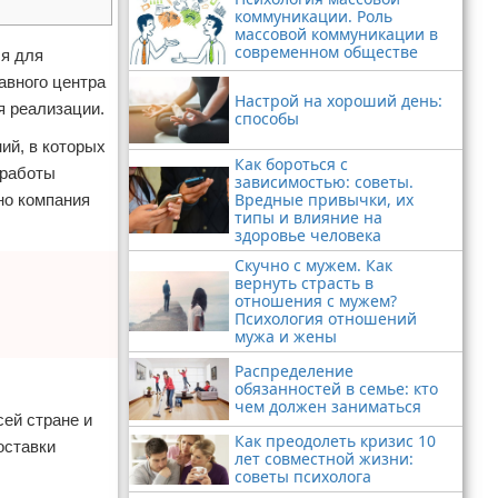
коммуникации. Роль
массовой коммуникации в
современном обществе
ся для
авного центра
Настрой на хороший день:
я реализации.
способы
ий, в которых
Как бороться с
 работы
зависимостью: советы.
Вредные привычки, их
но компания
типы и влияние на
здоровье человека
Скучно с мужем. Как
вернуть страсть в
отношения с мужем?
Психология отношений
мужа и жены
Распределение
обязанностей в семье: кто
чем должен заниматься
ей стране и
Как преодолеть кризис 10
оставки
лет совместной жизни:
советы психолога