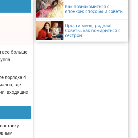
Как познакомиться с
японкой: способы и советы
Прости меня, родная!
Советы, как помириться с
сестрой
и все больше
руппа
те порядка 4
алов, где
нии, входящие
 поставку
новным