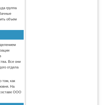
уда группа
абачные
чить объем
зделением
изации
в
тва. Все они
дого отдела
 том, как
ровня. На
 составе ООО