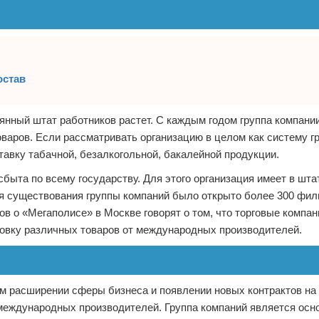
остав
янный штат работников растет. С каждым годом группа компани
оваров. Если рассматривать организацию в целом как систему г
тавку табачной, безалкогольной, бакалейной продукции.
сбыта по всему государству. Для этого организация имеет в шта
я существования группы компаний было открыто более 300 фили
в о «Мегаполисе» в Москве говорят о том, что торговые компа
ровку различных товаров от международных производителей.
м расширении сферы бизнеса и появлении новых контрактов на
 международных производителей. Группа компаний является ос