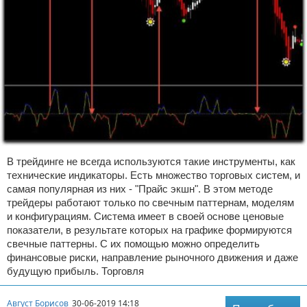
В трейдинге не всегда используются такие инструменты, как
технические индикаторы. Есть множество торговых систем, и
самая популярная из них - "Прайс экшн". В этом методе
трейдеры работают только по свечным паттернам, моделям
и конфигурациям. Система имеет в своей основе ценовые
показатели, в результате которых на графике формируются
свечные паттерны. С их помощью можно определить
финансовые риски, направление рыночного движения и даже
будущую прибыль. Торговля
Август Борисов
30-06-2019 14:18