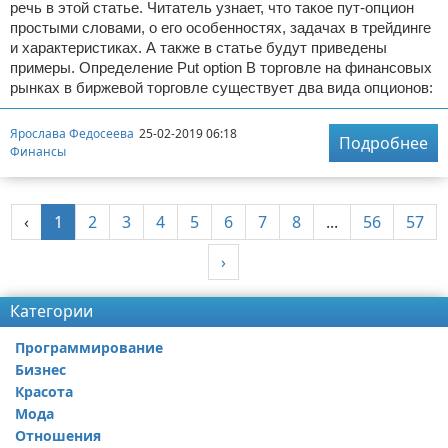
речь в этой статье. Читатель узнает, что такое пут-опцион
простыми словами, о его особенностях, задачах в трейдинге
и характеристиках. А также в статье будут приведены
примеры. Определение Put option В торговле на финансовых
рынках в биржевой торговле существует два вида опционов:
Ярослава Федосеева
25-02-2019 06:18
Подробнее
Финансы
‹
1
2
3
4
5
6
7
8
...
56
57
›
Категории
Программирование
Бизнес
Красота
Мода
Отношения