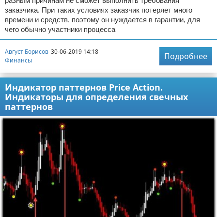
разным причинам не сможет выполнить требования
заказчика. При таких условиях заказчик потеряет много
времени и средств, поэтому он нуждается в гарантии, для
чего обычно участники процесса
Август Борисов
30-06-2019 14:18
Подробнее
Финансы
Индикатор паттернов Price Action.
Индикаторы для определения свечных
паттернов