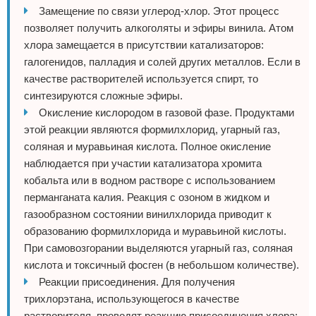
Замещение по связи углерод-хлор. Этот процесс
позволяет получить алкоголяты и эфиры винила. Атом
хлора замещается в присутствии катализаторов:
галогенидов, палладия и солей других металлов. Если в
качестве растворителей используется спирт, то
синтезируются сложные эфиры.
Окисление кислородом в газовой фазе. Продуктами
этой реакции являются формилхлорид, угарный газ,
соляная и муравьиная кислота. Полное окисление
наблюдается при участии катализатора хромита
кобальта или в водном растворе с использованием
перманганата калия. Реакция с озоном в жидком и
газообразном состоянии винилхлорида приводит к
образованию формилхлорида и муравьиной кислоты.
При самовозгорании выделяются угарный газ, соляная
кислота и токсичный фосген (в небольшом количестве).
Реакции присоединения. Для получения
трихлорэтана, использующегося в качестве
растворителя, проводят реакцию присоединения хлора: