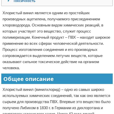
Токсичность
Отказ от ответственности
Хлористый винил является одним из простейших
производных ацетилена, получаемого присоединением
хлороводорода. Основным видом химических реакций, в
которых участвует это вещество, служит процесс
полимеризации. Конечный продукт – ПВХ – находит широкое
применение во всех сферах человеческой деятельности.
Процесс изготовления соединения и его производных
сопровождается выделением летучих веществ, которые
оказывают сильное токсическое действие на организм
человека.
Общее описание
Хлористый винил (винилхлорид) – одно из самых широко
используемых химических соединений, так как оно является
сырьем для производства ПВХ. Впервые это вещество было
получено Либихом в 1830 г. в Германии из дихлорэтана и
спиртового углекислого калия. Через 42 года другой