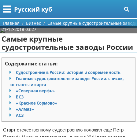
Меню
X
Русский куб
Главная
Главная
Бизнес
Самые крупные судостроительные завод
21-12-2018 03:27
Категории
Самые крупные
судостроительные заводы России
Поиск
Программирование
О проекте
Бизнес
Содержание статьи:
Судостроение в России: история и современность
Контакты
Красота
Главные судостроительные заводы России: список,
контакты и карта
Сотрудничество
Мода
«Северная верфь»
ВСЗ
Размещение рекламы
Отношения
«Красное Сормово»
«Алмаз»
АСЗ
Для правообладателей
Самосовершенствование
Старт отечественному судостроению положил еще Петр
Условия предоставления информации
Финансы