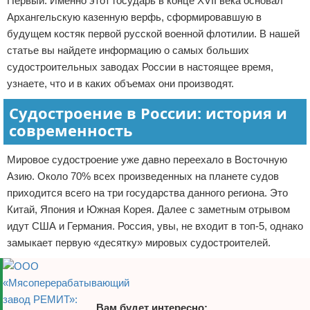
Первый. Именно этот государь в конце XVII века основал
Отказ от ответственности
Архангельскую казенную верфь, сформировавшую в
будущем костяк первой русской военной флотилии. В нашей
статье вы найдете информацию о самых больших
судостроительных заводах России в настоящее время,
узнаете, что и в каких объемах они производят.
Судостроение в России: история и
современность
Мировое судостроение уже давно переехало в Восточную
Азию. Около 70% всех произведенных на планете судов
приходится всего на три государства данного региона. Это
Китай, Япония и Южная Корея. Далее с заметным отрывом
идут США и Германия. Россия, увы, не входит в топ-5, однако
замыкает первую «десятку» мировых судостроителей.
Вам будет интересно: