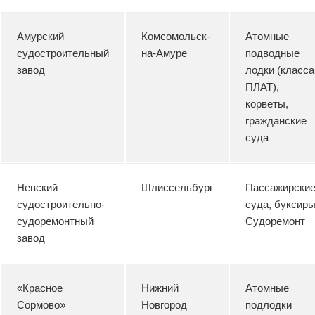
Амурский
Комсомольск-
Атомные
судостроительный
на-Амуре
подводные
завод
лодки (класса
ПЛАТ),
корветы,
гражданские
суда
Невский
Шлиссельбург
Пассажирски
судостроительно-
суда, буксиры
судоремонтный
Судоремонт
завод
«Красное
Нижний
Атомные
Сормово»
Новгород
подлодки