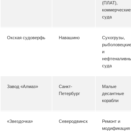
(ПЛАТ),
коммерческие
суда
Окская судоверфь
Навашино
Сухогрузы,
рыболовецки
и
нефтеналивн
суда
Завод «Алмаз»
Санкт-
Малые
Петербург
десантные
корабли
«Звездочка»
Северодвинск
Ремонт и
модификация