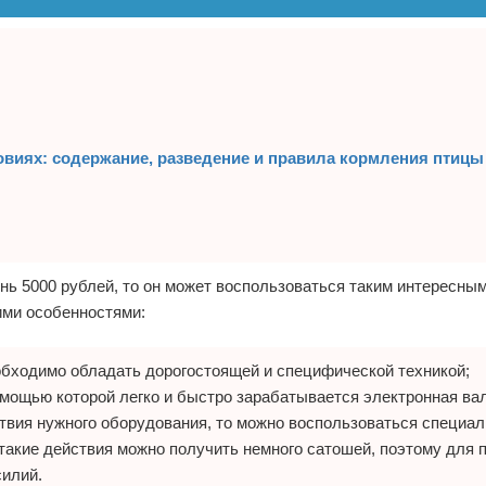
овиях: содержание, разведение и правила кормления птицы
день 5000 рублей, то он может воспользоваться таким интересны
ими особенностями:
обходимо обладать дорогостоящей и специфической техникой;
омощью которой легко и быстро зарабатывается электронная ва
ствия нужного оборудования, то можно воспользоваться специа
а такие действия можно получить немного сатошей, поэтому для 
силий.