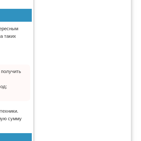
тересным
а таких
 получить
од;
техники.
ную сумму