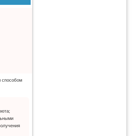
м способом
люта;
льными
получения