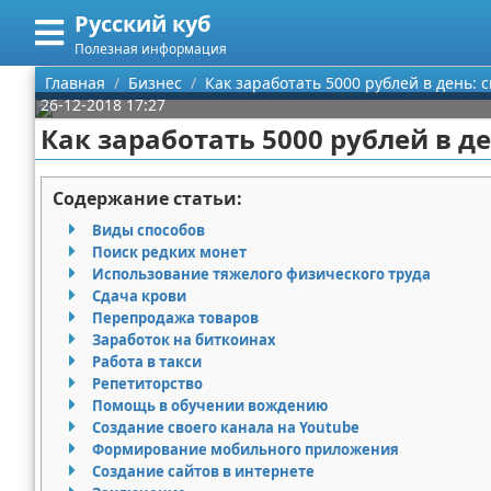
Русский куб
Меню
X
Полезная информация
Главная
Главная
Бизнес
Как заработать 5000 рублей в день:
26-12-2018 17:27
Категории
Как заработать 5000 рублей в д
Поиск
Программирование
Содержание статьи:
О проекте
Бизнес
Виды способов
Поиск редких монет
Контакты
Красота
Использование тяжелого физического труда
Сдача крови
Перепродажа товаров
Сотрудничество
Мода
Заработок на биткоинах
Работа в такси
Размещение рекламы
Отношения
Репетиторство
Помощь в обучении вождению
Для правообладателей
Самосовершенствование
Создание своего канала на Youtube
Формирование мобильного приложения
Условия предоставления информации
Финансы
Создание сайтов в интернете