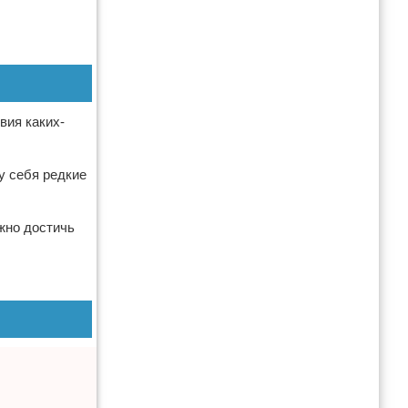
вия каких-
у себя редкие
ожно достичь