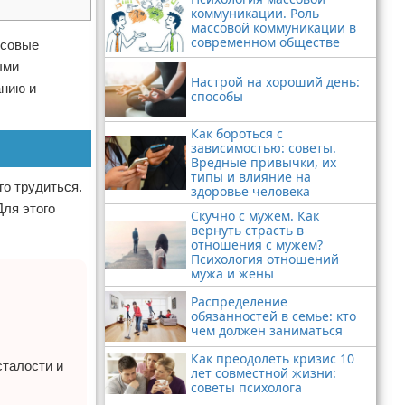
коммуникации. Роль
массовой коммуникации в
современном обществе
нсовые
ыми
Настрой на хороший день:
анию и
способы
Как бороться с
зависимостью: советы.
Вредные привычки, их
типы и влияние на
го трудиться.
здоровье человека
Для этого
Скучно с мужем. Как
вернуть страсть в
отношения с мужем?
Психология отношений
мужа и жены
Распределение
обязанностей в семье: кто
чем должен заниматься
Как преодолеть кризис 10
сталости и
лет совместной жизни:
советы психолога