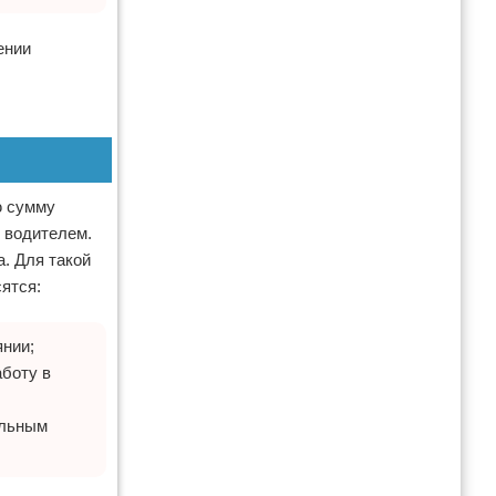
ении
ю сумму
е водителем.
а. Для такой
ятся:
нии;
аботу в
ельным