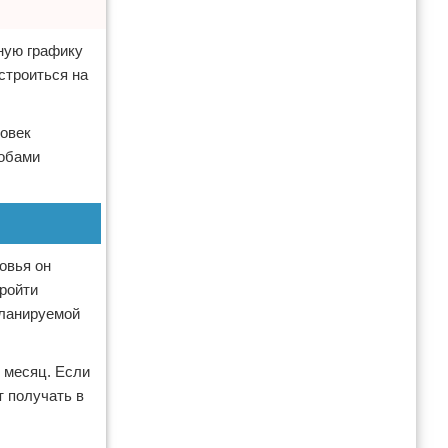
ную графику
строиться на
ловек
собами
овья он
пройти
планируемой
в месяц. Если
т получать в