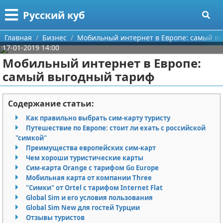
Меню
X
Русский куб
Главная
Главная
Бизнес
Мобильный интернет в Европе: самый в
17-01-2019 14:00
Категории
Мобильный интернет в Европе:
самый выгодный тариф
Поиск
Программирование
О проекте
Бизнес
Содержание статьи:
Как правильно выбрать сим-карту туристу
Контакты
Красота
Путешествие по Европе: стоит ли ехать с российской
"симкой"
Сотрудничество
Мода
Преимущества европейских сим-карт
Чем хороши туристические карты
Размещение рекламы
Отношения
Сим-карта Orange с тарифом Go Europe
Мобильная карта от компании Three
"Симки" от Ortel с тарифом Internet Flat
Для правообладателей
Самосовершенствование
Global Sim и его условия пользования
Global Sim New для гостей Турции
Условия предоставления информации
Финансы
Отзывы туристов