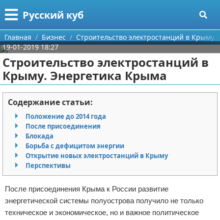
Меню
X
Русский куб
Главная
Главная
Бизнес
Строительство электростанций в Крыму.
19-01-2019 18:27
Категории
Строительство электростанций в
Крыму. Энергетика Крыма
Поиск
Программирование
О проекте
Бизнес
Содержание статьи:
Положение до 2014 года
Контакты
Красота
После присоединения
Блокада
Сотрудничество
Мода
Борьба с дефицитом энергии
Открытие новых электростанций в Крыму
Размещение рекламы
Отношения
Перспективы
Для правообладателей
Самосовершенствование
После присоединения Крыма к России развитие
энергетической системы полуострова получило не только
Условия предоставления информации
Финансы
техническое и экономическое, но и важное политическое