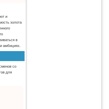
ют и
мость золота
енного
го
виваться в
 и амбициях.
сменов со
тов для