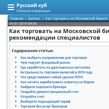
Русский куб
Меню
X
Полезная информация
Главная
Главная
Бизнес
Как торговать на Московской бирже
20-01-2019 09:00
Категории
Как торговать на Московской б
рекомендации специалистов
Поиск
Программирование
О проекте
Бизнес
Содержание статьи:
Как выбрать направление для торговли
Контакты
Красота
Чем торгует фондовый рынок
Где заработать на драгоценных металлах
Сотрудничество
Мода
Актуальность торговли валютой в 2019 году
Что представляют собой сделки РЕПО
Размещение рекламы
Отношения
Как начать зарабатывать новичку на бирже
Найдите хорошего брокера
Создайте демонстрационный счет
Для правообладателей
Самосовершенствование
Откройте счет
Выберите подходящий тариф
Условия предоставления информации
Финансы
Торговля без услуг брокеров