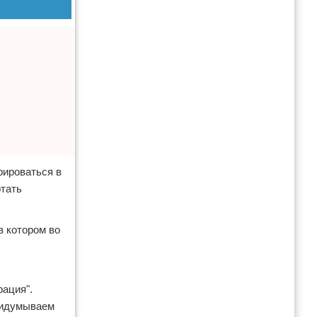
рироваться в
отать
в котором во
рация".
придумываем