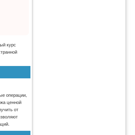
ый курс
странной
ые операции,
ажа ценной
лучить от
озволяют
аций.