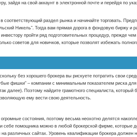
у, зайдя на свой аккаунт в электронной почте и перейдя по ука
 в соответствующий раздел рынка и начинайте торговать. Пред
льский Никель". Тогда вам прямая дорога в фондовую биржу и р
инвестору пройти ряд подготовительных процедур, прежде чем 
олько советов для новичков, которые позволят избежать полног
кольку без хорошего брокера вы рискуете потратить свои сред
олубые фишки" – компании с минимальным показателем риска для
 так далее). Поэтому найдите грамотного специалиста, который 
озволяющую ему вести свою деятельность.
 огромные состояния, поэтому весьма неохотно делятся накоп
айти себе помощника можно в любой брокерской фирме, которые 
и на различных сайтах. Уровень квалификации брокера должен 