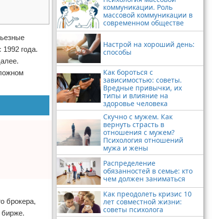
коммуникации. Роль
массовой коммуникации в
современном обществе
рьезные
Настрой на хороший день:
 1992 года.
способы
далее.
Как бороться с
сложном
зависимостью: советы.
Вредные привычки, их
типы и влияние на
здоровье человека
Скучно с мужем. Как
вернуть страсть в
отношения с мужем?
Психология отношений
мужа и жены
Распределение
обязанностей в семье: кто
чем должен заниматься
Как преодолеть кризис 10
о брокера,
лет совместной жизни:
советы психолога
 бирже.