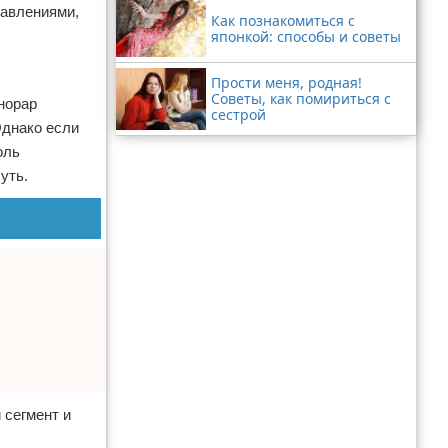
равлениями,
Как познакомиться с
японкой: способы и советы
Прости меня, родная!
Советы, как помириться с
норар
сестрой
Однако если
оль
уть.
 сегмент и