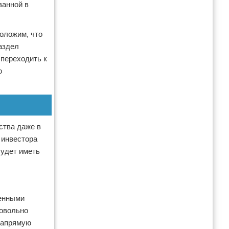
занной в
положим, что
аздел
переходить к
о
ства даже в
 инвестора
будет иметь
ленными
довольно
напрямую