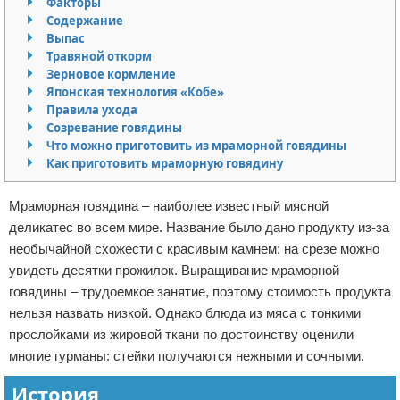
Факторы
Содержание
Отказ от ответственности
Выпас
Травяной откорм
Зерновое кормление
Японская технология «Кобе»
Правила ухода
Созревание говядины
Что можно приготовить из мраморной говядины
Как приготовить мраморную говядину
Мраморная говядина – наиболее известный мясной
деликатес во всем мире. Название было дано продукту из-за
необычайной схожести с красивым камнем: на срезе можно
увидеть десятки прожилок. Выращивание мраморной
говядины – трудоемкое занятие, поэтому стоимость продукта
нельзя назвать низкой. Однако блюда из мяса с тонкими
прослойками из жировой ткани по достоинству оценили
многие гурманы: стейки получаются нежными и сочными.
История