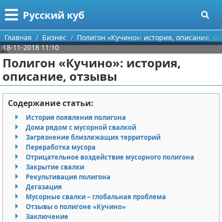
Меню
X
Русский куб
Главная
Главная
Бизнес
Полигон «Кучино»: история, описание, о
18-11-2018 11:10
Категории
Полигон «Кучино»: история,
описание, отзывы
Поиск
Программирование
О проекте
Бизнес
Содержание статьи:
История появления полигона
Контакты
Красота
Дома рядом с мусорной свалкой
Загрязнение близлежащих территорий
Сотрудничество
Мода
Переработка мусора
Отрицательное воздействие мусорного полигона
Размещение рекламы
Отношения
Закрытие свалки
Рекультивация полигона
Дегазация
Для правообладателей
Самосовершенствование
Мусорные свалки – глобальная проблема
Отзывы о полигоне «Кучино»
Условия предоставления информации
Финансы
Заключение