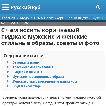
Меню
X
Русский куб
Главная
Главная
Мода
С чем носить коричневый пиджак: мужские
02-11-2018 22:30
Категории
С чем носить коричневый
пиджак: мужские и женские
Поиск
Программирование
стильные образы, советы и фото
О проекте
Бизнес
Содержание статьи:
Контакты
Красота
Оттенки и ткани
Классические сочетания
Сотрудничество
Мода
Пиджак и джинсы
Мужские повседневные образы
Размещение рекламы
Отношения
Женские луки с коричневым пиджаком
Обув и аксессуары
Для правообладателей
Самосовершенствование
Времена, когда пиджаки считались исключительно мужской
Условия предоставления информации
Финансы
одеждой, канули в Лету. Сегодня этот предмет одежды