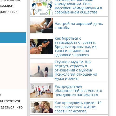
коммуникации. Роль
 каждой
массовой коммуникации в
евременных
современном обществе
Настрой на хороший день:
способы
Как бороться с
зависимостью: советы.
Вредные привычки, их
типы и влияние на
здоровье человека
Скучно с мужем. Как
вернуть страсть в
отношения с мужем?
Психология отношений
мужа и жены
Распределение
обязанностей в семье: кто
чем должен заниматься
к
ии касаться
Как преодолеть кризис 10
лет совместной жизни:
азаться, что
советы психолога