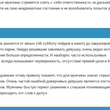
ые мужчины стремятся снять с себя ответственность за дальн
сти на свое неадекватное состояние и не возобновлять попыток
й
х разнится от явных («В субботу пойдем в кино») до завуалир
что парни, твердо решившие завоевать девушку, очень редко ис
ния больше определенности. И наоборот, часто используемые
всегда показывают неуверенность, отсутствие прямой цели и б
дование этому правилу покажет, что для мужчины значат серье
ком. Очень частой ошибкой доверчивых девушек является пост
лов. Мужчины быстро теряют уважение к слишком «понимающи
реходить «от слов к делу».