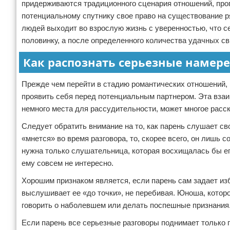
придерживаются традиционного сценария отношений, проп
потенциальному спутнику свое право на существование ря
людей выходит во взрослую жизнь с уверенностью, что с
половинку, а после определенного количества удачных св
Как распознать серьезные намер
Прежде чем перейти в стадию романтических отношений,
проявить себя перед потенциальным партнером. Эта взаим
немного места для рассудительности, может многое расс
Следует обратить внимание на то, как парень слушает св
«мнется» во время разговора, то, скорее всего, он лишь
нужна только слушательница, которая восхищалась бы ег
ему совсем не интересно.
Хорошим признаком является, если парень сам задает из
выслушивает ее «до точки», не перебивая. Юноша, котор
говорить о наболевшем или делать поспешные признания
Если парень все серьезные разговоры поднимает только п