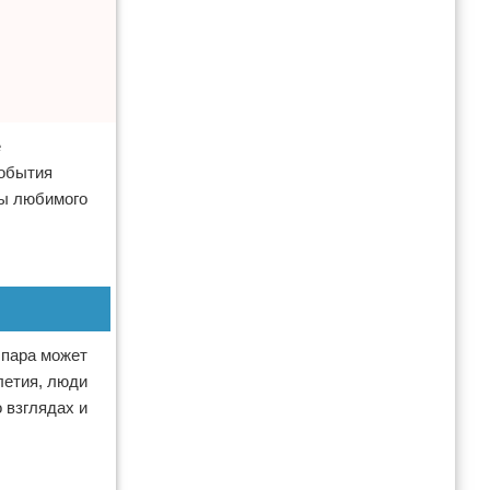
е
события
ны любимого
 пара может
летия, люди
 взглядах и