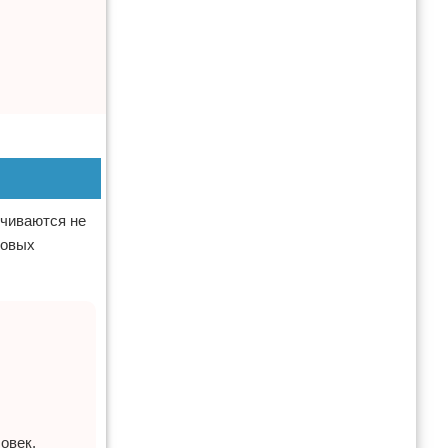
нчиваются не
новых
овек.