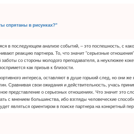
ты спрятаны в рисунках?"
ся в последующем анализе событий, – это поспешность, с как
ивают реакцию партнера. То, что значит "серьезные отношения"
й заботы со стороны молодого преподавателя, а неуклюжее коке
оспримется как призыв к близости.
ртивного интереса, оставляют в душе горький след, но они же
тин. Сравнивая свои ожидания и действительность, учась прини
ное представление о серьезных отношениях. Что значит это сл
дать с мнением большинства, ибо взгляды человеческие способ
будет являться ориентиром в поиске партнера на конкретный пер