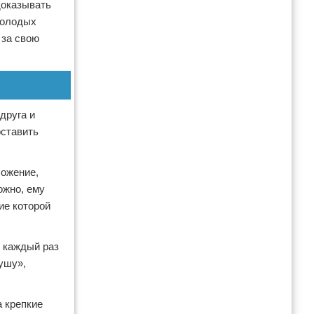
доказывать
молодых
 за свою
друга и
оставить
ложение,
ожно, ему
ие которой
и каждый раз
ушу»,
а крепкие