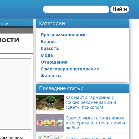
Найти
Категории
ости
Программирование
ности
Бизнес
Красота
Мода
Отношения
Самосовершенствование
Финансы
Последние статьи
Как найти гармонию с
собой: рекомендации и
советы психолога
Совместимость сангвиника
и холерика в отношениях и
любви
ким вещам,
Психология массовой