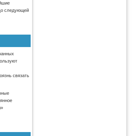
ейшие
 до следующей
ованных
пользуют
оязнь связать
зные
оянное
м»