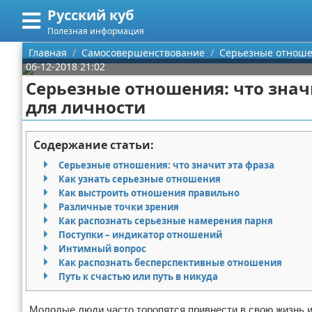
Русский куб
Меню
X
Полезная информация
Главная
Главная
Самосовершенствование
Серьезные отношен
06-12-2018 21:02
Категории
Серьезные отношения: что знач
для личности
Поиск
Программирование
О проекте
Бизнес
Содержание статьи:
Серьезные отношения: что значит эта фраза
Контакты
Красота
Как узнать серьезные отношения
Как выстроить отношения правильно
Сотрудничество
Мода
Различные точки зрения
Как распознать серьезные намерения парня
Размещение рекламы
Отношения
Поступки – индикатор отношений
Интимный вопрос
Как распознать бесперспективные отношения
Для правообладателей
Самосовершенствование
Путь к счастью или путь в никуда
Условия предоставления информации
Финансы
Молодые люди часто торопятся привнести в свою жизнь 