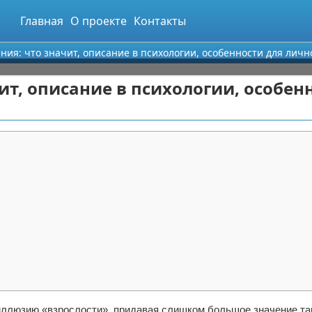
Главная
О проекте
Контакты
ия: что значит, описание в психологии, особенности для личн
ит, описание в психологии, особен
иллюзию «взрослости», придавая слишком большое значение та