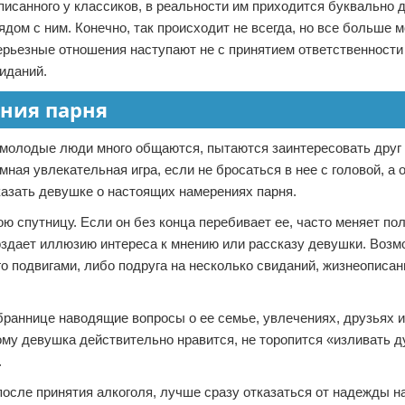
исанного у классиков, в реальности им приходится буквально 
дом с ним. Конечно, так происходит не всегда, но все больше 
ерьезные отношения наступают не с принятием ответственности
иданий.
ения парня
 молодые люди много общаются, пытаются заинтересовать друг 
ная увлекательная игра, если не бросаться в нее с головой, а 
казать девушке о настоящих намерениях парня.
ою спутницу. Если он без конца перебивает ее, часто меняет по
 создает иллюзию интереса к мнению или рассказу девушки. Возм
о подвигами, либо подруга на несколько свиданий, жизнеописан
браннице наводящие вопросы о ее семье, увлечениях, друзьях 
ому девушка действительно нравится, не торопится «изливать д
.
осле принятия алкоголя, лучше сразу отказаться от надежды н