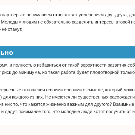
 партнеры с пониманием относятся к увлечениям друг друга, да
 Молодым людям не обязательно разделять интересы второй по
 не станут.
льно
м», и полностью избавиться от такой вероятности развития со
т риск до минимума, но такая работа будет плодотворной только
серьезные отношения (своими словами о смысле, который можн
к) для каждого из них. Не имеются ли существенных расхождени
з них то, что кажется жизненно важным для другого? Взаимные
и дадут понимание того, что молодые люди хотят получить от 