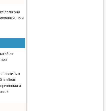
же если они
ловинки, но и
бытий не
 при
о вложить в
й в обеих
 признания и
новых