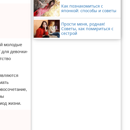
Как познакомиться с
японкой: способы и советы
Прости меня, родная!
Советы, как помириться с
сестрой
ой молодые
 для девочки-
тство
 являются
мать
овосочетание,
ны
иод жизни.