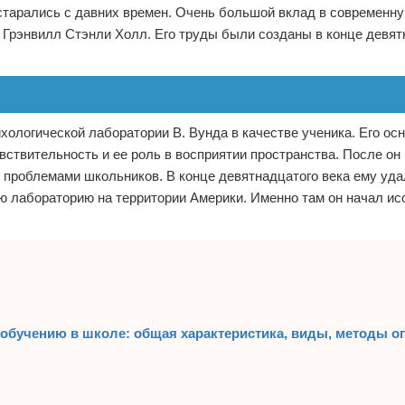
 старались с давних времен. Очень большой вклад в современну
г Грэнвилл Стэнли Холл. Его труды были созданы в конце девят
хологической лаборатории В. Вунда в качестве ученика. Его ос
ствительность и ее роль в восприятии пространства. После он
и проблемами школьников. В конце девятнадцатого века ему уд
ю лабораторию на территории Америки. Именно там он начал ис
к обучению в школе: общая характеристика, виды, методы 