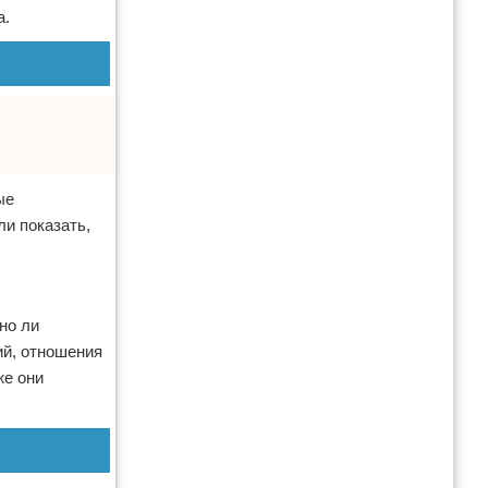
а.
ые
и показать,
но ли
ий, отношения
же они