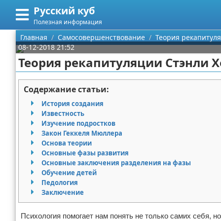
Русский куб
Меню
X
Полезная информация
Главная
Главная
Самосовершенствование
Теория рекапитуля
08-12-2018 21:52
Категории
Теория рекапитуляции Стэнли Х
Поиск
Программирование
Содержание статьи:
О проекте
Бизнес
История создания
Известность
Контакты
Красота
Изучение подростков
Закон Геккеля Мюллера
Основа теории
Сотрудничество
Мода
Основные фазы развития
Основные заключения разделения на фазы
Размещение рекламы
Отношения
Обучение детей
Педология
Для правообладателей
Самосовершенствование
Заключение
Условия предоставления информации
Финансы
Психология помогает нам понять не только самих себя, но