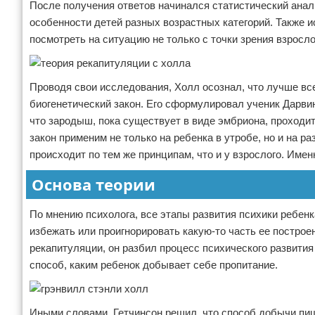
После получения ответов начинался статистический анал
особенности детей разных возрастных категорий. Также 
посмотреть на ситуацию не только с точки зрения взросло
Проводя свои исследования, Холл осознал, что лучше вс
биогенетический закон. Его сформулировал ученик Дарвин
что зародыш, пока существует в виде эмбриона, проходит 
закон применим не только на ребенка в утробе, но и на р
происходит по тем же принципам, что и у взрослого. Имен
Основа теории
По мнению психолога, все этапы развития психики ребенк
избежать или проигнорировать какую-то часть ее построе
рекапитуляции, он разбил процесс психического развития
способ, каким ребенок добывает себе пропитание.
Иными словами, Гетчинсон решил, что способ добычи пищ