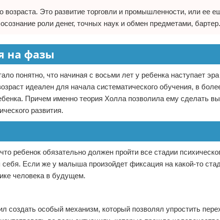
о возраста. Это развитие торговли и промышленности, или ее е
осознание роли денег, точных наук и обмен предметами, бартер
я на фазы
ало понятно, что начиная с восьми лет у ребенка наступает эра
возраст идеален для начала систематического обучения, в боле
ребенка. Причем именно теория Холла позволила ему сделать вы
ического развития.
что ребенок обязательно должен пройти все стадии психическо
 себя. Если же у малыша произойдет фиксация на какой-то стад
хике человека в будущем.
ил создать особый механизм, который позволял упростить пер