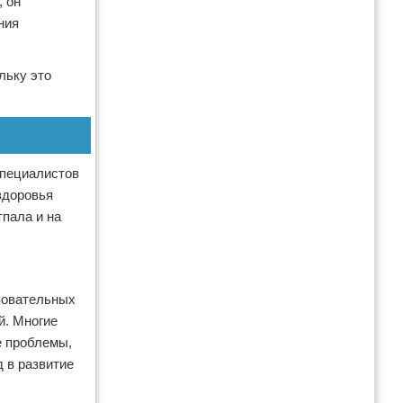
, он
ния
льку это
специалистов
здоровья
тпала и на
азовательных
й. Многие
е проблемы,
 в развитие