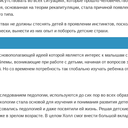
исутствовать во всех ситуациях, которые прошло человечество
ея, основанная на теории рекапитуляции, стала причиной появле
о типа.
твах не должны стеснять детей в проявлении инстинктов, поско
ески, вынести из них опыт и побороть детские страхи.
основополагающей идеей которой является интерес к малышам 
блемы, возникающие при работе с детьми, начиная от вопросов 
 Но со временем потребность так глобально изучать ребенка о
следованием педологии, используются до сих пор во всех обр
хологии стала основой для изучения и понимания развития дете
есовались педологией и даже посвятили ей жизнь. Решая детски
же в зрелом возрасте. В целом Холл смог внести большой вклад