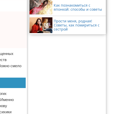
Как познакомиться с
японкой: способы и советы
Прости меня, родная!
Советы, как помириться с
сестрой
ященных
еств
 Можно смело
огих
. Именно
нову
сихики