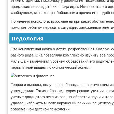
этими стадиями. Поскольку у ребенка нет возможности пр
предложил воссоздать их в виде игры. Именно эта его ид
«войнушек», «казаков-разбойников» и прочих игр подобног
По мнению психолога, взрослые ни при каких обстоятельс
помогает ребятам пережить ситуации, заложенные генетич
Педология
Это комплексная наука о детях, разработанная Холлом, 
разного рода. Она позволяла комплексно изучить все про
малыша и заканчивая уровнем образования его родителей.
первый план вышел психологический аспект.
Теории и выводы, полученные благодаря практическим ис
учреждениях. Таким образом, теория рекапитуляции в пси
ученые двадцатого века из разных областей науки интер
удалось избежать многих нарушений психики пациентов у
современной детской психологии.