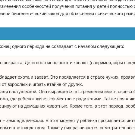
 изменения особенностей получения питания у детей полностью 
овной биогенетический закон для объяснения психического разви
конец одного периода не совпадает с началом следующего:
о возраста. Дети постоянно роют и копают (например, игры с ве
обладает охота и захват. Это проявляется в страхе чужих, прояв
от взрослых и играть втайне от других.
звали пастушеской. Она выражается в стремлении иметь свое со
ома, где ребенок живет совместно с родителями. Также появля
ецируют на домашних животных. Кроме того, в этот период, осо
т – земледельческая. В этот момент у ребенка просыпается инт
вом и цветоводством. Также у них развивается осмотрительнос