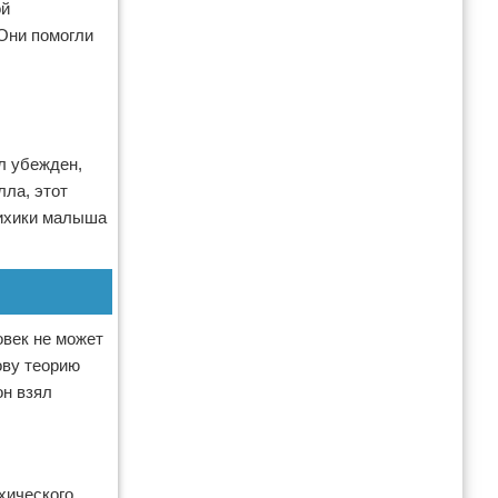
ой
 Они помогли
л убежден,
лла, этот
психики малыша
овек не может
ову теорию
он взял
хического