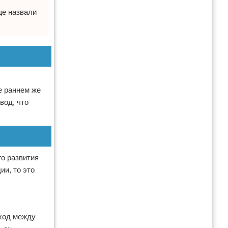
ще назвали
.
е раннем же
вод, что
го развития
ии, то это
еход между