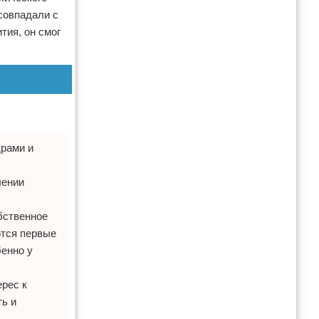
совпадали с
тия, он смог
драми и
лении
бственное
ются первые
бенно у
ерес к
ть и