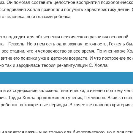
из. Он помогал составить целостное восприятия психологическ
исследования Холла позволяли получить характеристику детей.
го человека, но и глазами ребенка.
его подходит для объяснения психического развития основной
а – Геккель. Но в нем есть одна важная неточность, Геккель бы
все стадии, что и человечество за все время. По мнению же Хо
азвитие его психики уже в детском возрасте. И что построение 
но так и зародилась теория рекапитуляции С. Холла.
а и их содержание заложено генетически, и именно поэтому чел
ния. Труды Холла продолжил его ученик, Гетчинсон. Взяв за осн
 ребенка на конкретные периоды. В качестве главного критерия 
и является важным не только для биологического, но и для пси