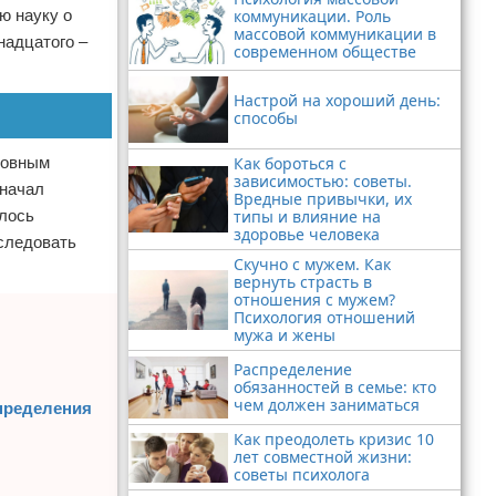
коммуникации. Роль
ю науку о
массовой коммуникации в
надцатого –
современном обществе
Настрой на хороший день:
способы
новным
Как бороться с
зависимостью: советы.
 начал
Вредные привычки, их
алось
типы и влияние на
здоровье человека
следовать
Скучно с мужем. Как
вернуть страсть в
отношения с мужем?
Психология отношений
мужа и жены
Распределение
обязанностей в семье: кто
чем должен заниматься
определения
Как преодолеть кризис 10
лет совместной жизни:
советы психолога