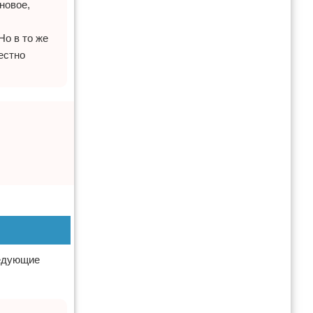
новое,
Но в то же
естно
ледующие