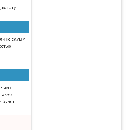
дают эту
 ли не самым
ностью
ечивы,
 также
й будет