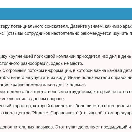
ктеру потенциального соискателя. Давайте узнаем, какими хара
с" (отзывы сотрудников настоятельно рекомендуется изучить 
ику крупнейшей поисковой компании приходится изо дня в день
стоянного разнообразия, здесь не место.
 с огромным потоком информации, в которой важна каждая дета
обы ничего не упустить из виду. Иначе пользователи справочни
ция крайне нежелательна для "Яндекса".
иметь дело с безответственным сотрудником, который не готов 
е исключение в данном вопросе.
ренный характер, который привлекает большинство потенциальн
ра колл-центра "Яндекс. Справочника" (отзывы об этом предупр
 дополнительных навыков. Этот пункт дополняет предыдущий и 