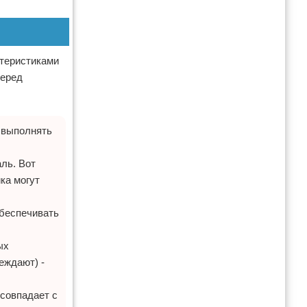
ктеристиками
перед
 выполнять
ль. Вот
ка могут
обеспечивать
ых
еждают) -
совпадает с