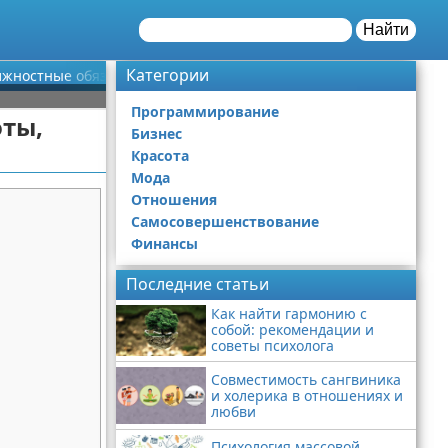
Найти
Категории
олжностные обязанности
Программирование
оты,
Бизнес
Красота
Мода
Отношения
Самосовершенствование
Финансы
Последние статьи
Как найти гармонию с
собой: рекомендации и
советы психолога
Совместимость сангвиника
и холерика в отношениях и
любви
Психология массовой