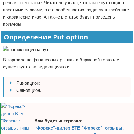
речь в этой статье. Читатель узнает, что такое пут-опцион
Отказ от ответственности
простыми словами, о его особенностях, задачах в трейдинге
и характеристиках. А также в статье будут приведены
примеры.
Определение Put option
В торговле на финансовых рынках в биржевой торговле
существует два вида опционов:
Put-опцион;
Call-опцион.
Вам будет интересно:
"Форекс"-дилер ВТБ "Форекс": отзывы,