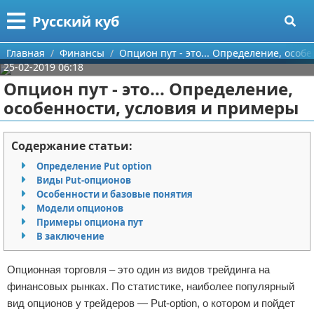
Меню
X
Русский куб
Главная
Главная
Финансы
Опцион пут - это... Определение, особ
25-02-2019 06:18
Категории
Опцион пут - это... Определение,
особенности, условия и примеры
Поиск
Программирование
О проекте
Бизнес
Содержание статьи:
Определение Put option
Контакты
Красота
Виды Put-опционов
Особенности и базовые понятия
Сотрудничество
Мода
Модели опционов
Примеры опциона пут
Размещение рекламы
Отношения
В заключение
Для правообладателей
Самосовершенствование
Опционная торговля – это один из видов трейдинга на
финансовых рынках. По статистике, наиболее популярный
Условия предоставления информации
Финансы
вид опционов у трейдеров — Put-option, о котором и пойдет