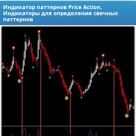
Индикатор паттернов Price Action.
Индикаторы для определения свечных
паттернов