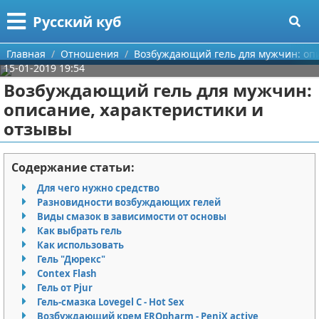
Меню
X
Русский куб
Главная
Главная
Отношения
Возбуждающий гель для мужчин: опи
15-01-2019 19:54
Категории
Возбуждающий гель для мужчин:
описание, характеристики и
Поиск
Программирование
отзывы
О проекте
Бизнес
Содержание статьи:
Контакты
Красота
Для чего нужно средство
Разновидности возбуждающих гелей
Сотрудничество
Мода
Виды смазок в зависимости от основы
Как выбрать гель
Размещение рекламы
Отношения
Как использовать
Гель "Дюрекс"
Для правообладателей
Самосовершенствование
Contex Flash
Гель от Pjur
Гель-смазка Lovegel C - Hot Sex
Условия предоставления информации
Финансы
Возбуждающий крем EROpharm - PeniX active