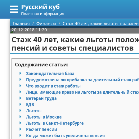
Русский куб
Меню
X
Полезная информация
Главная
Главная
Финансы
Стаж 40 лет, какие льготы положе
20-12-2018 11:20
Категории
Стаж 40 лет, какие льготы поло
пенсий и советы специалистов
Поиск
Программирование
О проекте
Бизнес
Содержание статьи:
Законодательная база
Контакты
Красота
Предусмотрена ли прибавка за длительный стаж ра
Что входит в стаж работы
Сотрудничество
Мода
Лица, имеющие право на льготы за длительный ста
Ветеран труда
Размещение рекламы
Отношения
ЕДВ
Льготы
Льготы в Москве
Для правообладателей
Самосовершенствование
Льготы в Санкт-Петербурге
Расчет пенсии
Условия предоставления информации
Финансы
Когда может быть увеличена пенсия