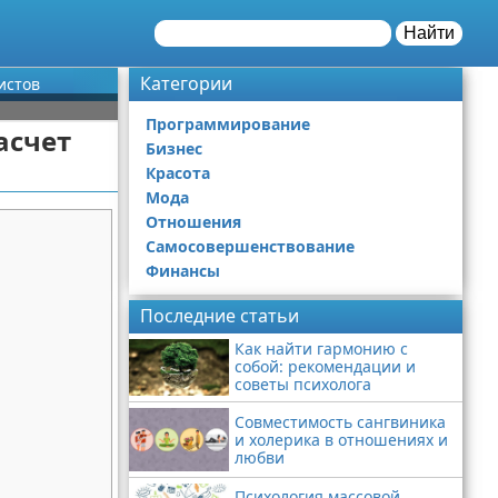
Найти
Категории
истов
Программирование
асчет
Бизнес
Красота
Мода
Отношения
Самосовершенствование
Финансы
Последние статьи
Как найти гармонию с
собой: рекомендации и
советы психолога
Совместимость сангвиника
и холерика в отношениях и
любви
Психология массовой