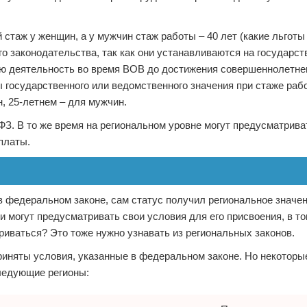
стаж у женщин, а у мужчин стаж работы – 40 лет (какие льготы
о законодательства, так как они устанавливаются на государс
вую деятельность во время ВОВ до достижения совершеннолетнег
ы государственного или ведомственного значения при стаже раб
н, 25-летнем – для мужчин.
ФЗ. В то же время на региональном уровне могут предусматрива
платы.
в федеральном законе, сам статус получил региональное значен
могут предусматривать свои условия для его присвоения, в то
триваться? Это тоже нужно узнавать из региональных законов.
иняты условия, указанные в федеральном законе. Но некоторые
ледующие регионы: