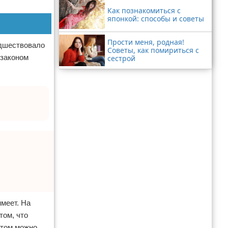
Как познакомиться с
японкой: способы и советы
Прости меня, родная!
едшествовало
Советы, как помириться с
 законом
сестрой
меет. На
том, что
этом можно