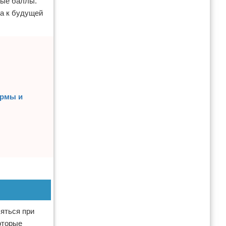
ные баллы.
да к будущей
ормы и
яться при
оторые