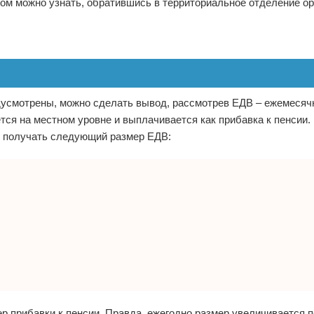
ом можно узнать, обратившись в территориальное отделение ор
редусмотрены, можно сделать вывод, рассмотрев ЕДВ – ежемеся
ся на местном уровне и выплачивается как прибавка к пенсии.
т получать следующий размер ЕДВ:
р прибавки к пенсии. Правда, ежегодно размер увеличивается 