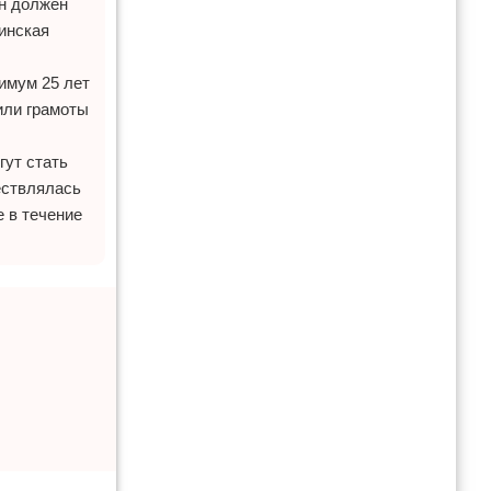
ин должен
ринская
имум 25 лет
или грамоты
гут стать
ествлялась
 в течение