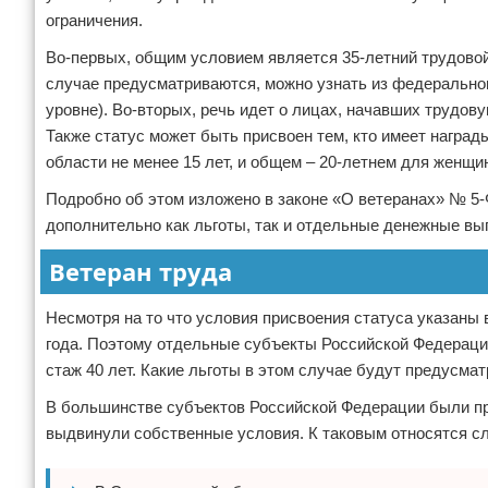
ограничения.
Во-первых, общим условием является 35-летний трудовой 
случае предусматриваются, можно узнать из федеральног
уровне). Во-вторых, речь идет о лицах, начавших трудо
Также статус может быть присвоен тем, кто имеет наград
области не менее 15 лет, и общем – 20-летнем для женщи
Подробно об этом изложено в законе «О ветеранах» № 5-
дополнительно как льготы, так и отдельные денежные вы
Ветеран труда
Несмотря на то что условия присвоения статуса указаны 
года. Поэтому отдельные субъекты Российской Федерации 
стаж 40 лет. Какие льготы в этом случае будут предусма
В большинстве субъектов Российской Федерации были пр
выдвинули собственные условия. К таковым относятся с