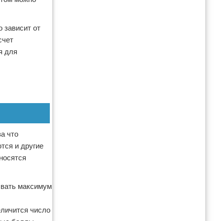
о зависит от
счет
я для
а что
тся и другие
носятся
ывать максимум
еличится число