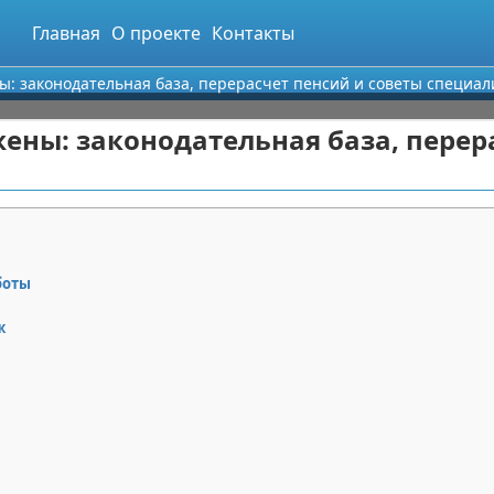
Главная
О проекте
Контакты
ны: законодательная база, перерасчет пенсий и советы специал
жены: законодательная база, перер
боты
ж