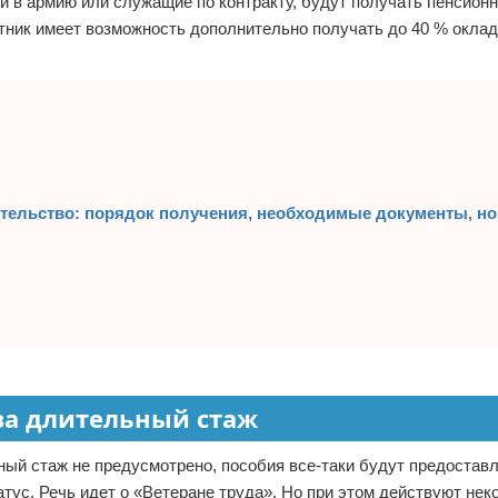
и в армию или служащие по контракту, будут получать пенсион
ктник имеет возможность дополнительно получать до 40 % окла
ительство: порядок получения, необходимые документы, н
за длительный стаж
ный стаж не предусмотрено, пособия все-таки будут предоставл
тус. Речь идет о «Ветеране труда». Но при этом действуют нек