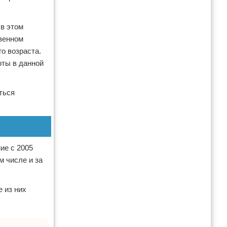
 в этом
твенном
о возраста.
оты в данной
ться
ие с 2005
м числе и за
 из них