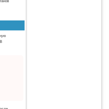
ганов
чную
 В
после