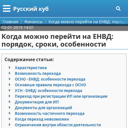
Меню
X
Русский куб
Главная
Главная
Финансы
Когда можно перейти на ЕНВД: порядок
03-01-2019 14:01
Категории
Когда можно перейти на ЕНВД:
порядок, сроки, особенности
Поиск
Программирование
О проекте
Бизнес
Содержание статьи:
Характеристика
Контакты
Красота
Возможность перехода
ОСНО - ЕНВД: особенности перехода
Сотрудничество
Мода
Основные правила перехода с ОСНО
УСН - ЕНВД: особенности перехода
Размещение рекламы
Отношения
Переход при регистрации ИП или организации
Документация для ИП
Документы для организаций
Для правообладателей
Самосовершенствование
Возможность частичного перехода
Когда переход невозможен
Условия предоставления информации
Финансы
Ограничения внутри области деятельности