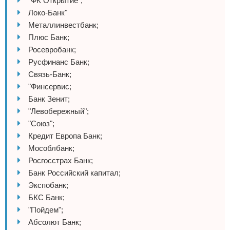
"ФК Открытие";
Локо-Банк"
Металлинвестбанк;
Плюс Банк;
Росевробанк;
Русфинанс Банк;
Связь-Банк;
"Финсервис;
Банк Зенит;
"Левобережный";
"Союз";
Кредит Европа Банк;
Мособлбанк;
Росгосстрах Банк;
Банк Российский капитал;
Экспобанк;
БКС Банк;
"Пойдем";
Абсолют Банк;