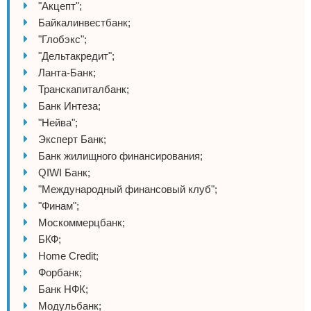
"Акцепт";
Байкалинвестбанк;
"Глобэкс";
"Дельтакредит";
Ланта-Банк;
Транскапиталбанк;
Банк Интеза;
"Нейва";
Эксперт Банк;
Банк жилищного финансирования;
QIWI Банк;
"Международный финансовый клуб";
"Финам";
Москоммерцбанк;
БКФ;
Home Credit;
Форбанк;
Банк НФК;
Модульбанк;