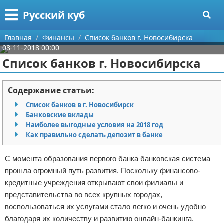
Меню
X
Русский куб
Главная
Главная
Финансы
Список банков г. Новосибирска
08-11-2018 00:00
Категории
Список банков г. Новосибирска
Поиск
Программирование
Содержание статьи:
О проекте
Бизнес
Список банков в г. Новосибирск
Банковские вклады
Контакты
Красота
Наиболее выгодные условия на 2018 год
Как правильно сделать депозит в банке
Сотрудничество
Мода
С момента образования первого банка банковская система
Размещение рекламы
Отношения
прошла огромный путь развития. Поскольку финансово-
кредитные учреждения открывают свои филиалы и
Для правообладателей
Самосовершенствование
представительства во всех крупных городах,
воспользоваться их услугами стало легко и очень удобно
Условия предоставления информации
Финансы
благодаря их количеству и развитию онлайн-банкинга.