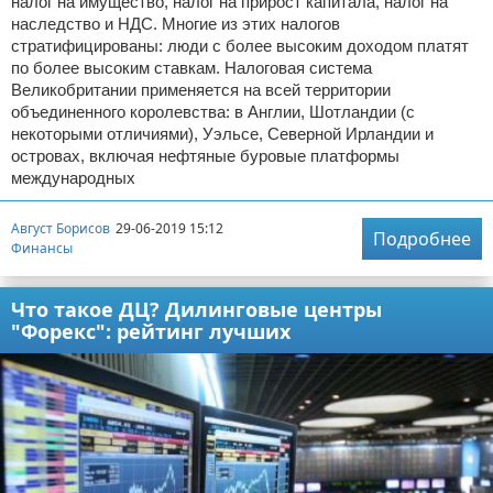
налог на имущество, налог на прирост капитала, налог на
наследство и НДС. Многие из этих налогов
стратифицированы: люди с более высоким доходом платят
по более высоким ставкам. Налоговая система
Великобритании применяется на всей территории
объединенного королевства: в Англии, Шотландии (с
некоторыми отличиями), Уэльсе, Северной Ирландии и
островах, включая нефтяные буровые платформы
международных
Август Борисов
29-06-2019 15:12
Подробнее
Финансы
Что такое ДЦ? Дилинговые центры
"Форекс": рейтинг лучших