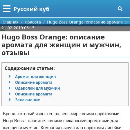
Меню
X
Русский куб
Главная
Главная
Красота
Hugo Boss Orange: описание аромата д
21-02-2019 06:15
Категории
Hugo Boss Orange: описание
аромата для женщин и мужчин,
Поиск
Программирование
отзывы
О проекте
Бизнес
Содержание статьи:
Контакты
Красота
Аромат для женщин
Описание аромата
Сотрудничество
Мода
Одеколон для мужчин
Описание аромата
Размещение рекламы
Отношения
Заключение
Для правообладателей
Самосовершенствование
Бренд, который известен на весь мир своими парфюмами -
Hugo Boss - славится своими шикарными ароматами для
Условия предоставления информации
Финансы
женщин и мужчин. Компания выпустила парфюмы линейки