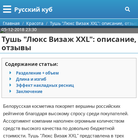
Меню
X
Русский куб
Главная
Главная
Красота
Тушь "Люкс Визаж XXL": описание, отзы
05-12-2018 23:30
Категории
Тушь "Люкс Визаж XXL": описание,
отзывы
Поиск
Программирование
О проекте
Бизнес
Содержание статьи:
Разделение + объем
Контакты
Красота
Длина и изгиб
Эффект накладных ресниц
Сотрудничество
Мода
Заключение
Размещение рекламы
Отношения
Белорусская косметика покоряет вершины российских
рейтингов благодаря высокому спросу среди покупателей.
Для правообладателей
Самосовершенствование
Ассортимент компании наполнен огромным количеством
средств высокого качества по довольно бюджетной
Условия предоставления информации
Финансы
стоимости. Тушь "Люкс Визаж XXL" представлена в трех