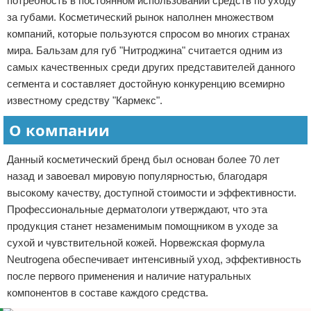
потребность в постоянном использовании средств по уходу
Отказ от ответственности
за губами. Косметический рынок наполнен множеством
компаний, которые пользуются спросом во многих странах
мира. Бальзам для губ "Нитроджина" считается одним из
самых качественных среди других представителей данного
сегмента и составляет достойную конкуренцию всемирно
известному средству "Кармекс".
О компании
Данный косметический бренд был основан более 70 лет
назад и завоевал мировую популярностью, благодаря
высокому качеству, доступной стоимости и эффективности.
Профессиональные дерматологи утверждают, что эта
продукция станет незаменимым помощником в уходе за
сухой и чувствительной кожей. Норвежская формула
Neutrogena обеспечивает интенсивный уход, эффективность
после первого применения и наличие натуральных
компонентов в составе каждого средства.