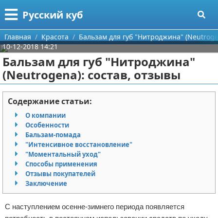
Меню
X
Русский куб
Главная
Главная
Красота
Бальзам для губ "Нитроджина" (Neutroge
10-12-2018 14:21
Категории
Бальзам для губ "Нитроджина"
(Neutrogena): состав, отзывы
Поиск
Программирование
О проекте
Бизнес
Содержание статьи:
О компании
Контакты
Красота
Особенности
Бальзам-помада
Сотрудничество
Мода
"Интенсивное восстановление"
"Моментальный уход"
Размещение рекламы
Отношения
Способы применения
Отзывы покупателей
Заключение
Для правообладателей
Самосовершенствование
С наступлением осенне-зимнего периода появляется
Условия предоставления информации
Финансы