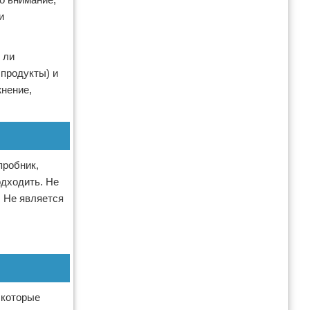
и
 ли
 продукты) и
жнение,
пробник,
одходить. Не
. Не является
 которые