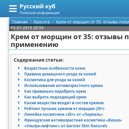
Русский куб
Меню
X
Полезная информация
Главная
Главная
Красота
Крем от морщин от 35: отзывы поку
05-01-2019 20:54
Категории
Крем от морщин от 35: отзывы п
применению
Поиск
Программирование
О проекте
Бизнес
Содержание статьи:
Возрастные особенности кожи
Контакты
Красота
Правила домашнего ухода за кожей
Косметика для ухода за кожей
Сотрудничество
Мода
Использование антивозрастного крема
Как правильно подобрать крем
Размещение рекламы
Отношения
Как выбрать подходящий крем
Какие вещества входят в состав кремов
Рейтинг лучших кремов от морщин (35+)
Для правообладателей
Самосовершенствование
Линейка косметики «35+» от «Лореаль»
Французская антивозрастная косметика «Виши»
Условия предоставления информации
Финансы
«Ультра-лифтинг» от Garnier Skin Naturals