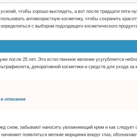
усилий, чтобы хорошо выглядеть, а вот после тридцати пяти н
спользовать антивозрастную косметику, чтобы сохранить красот
т определиться с выбором подходящего косметического продукт
же после 25 лет. Это естественное явление усугубляется небл
ьтрафиолета, декоративной косметики и средств для ухода за к
 и описание
ред сном, забывают наносить увлажняющий крем и как следует 
о начинают появляться мелкие морщинки вокруг глаз, обозначаю