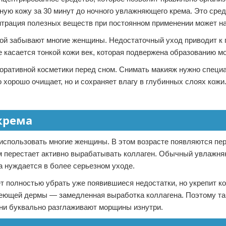
ную кожу за 30 минут до ночного увлажняющего крема. Это сред
нтрация полезных веществ при постоянном применении может н
орой забывают многие женщины. Недостаточный уход приводит к
е касается тонкой кожи век, которая подвержена образованию м
оративной косметики перед сном. Снимать макияж нужно спец
хорошо очищает, но и сохраняет влагу в глубинных слоях кожи
крема
 использовать многие женщины. В этом возрасте появляются пе
зм перестает активно вырабатывать коллаген. Обычный увлажн
 нуждается в более серьезном уходе.
т полностью убрать уже появившиеся недостатки, но укрепит ко
ареющей дермы — замедленная выработка коллагена. Поэтому та
ни буквально разглаживают морщины изнутри.