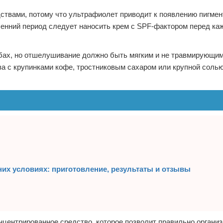
твами, потому что ультрафиолет приводит к появлению пигмен
есенний период следует наносить крем с SPF-фактором перед к
абах, но отшелушивание должно быть мягким и не травмирующи
тва с крупинками кофе, тростниковым сахаром или крупной соль
их условиях: приготовление, результаты и отзывы
нцентрированное средство, которое позволит правильно организ