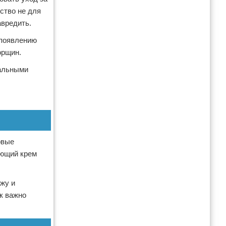
ство не для
авредить.
 появлению
орщин.
иальными
.
рвые
яющий крем
жу и
к важно