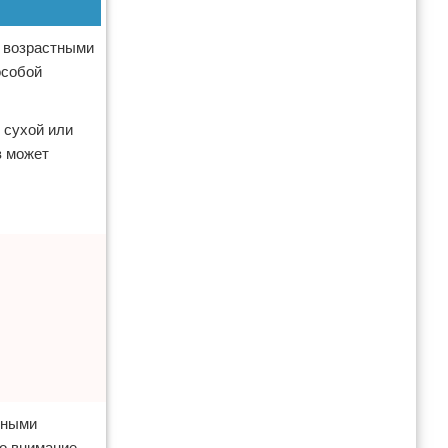
и возрастными
особой
 сухой или
в может
зными
о внимание,