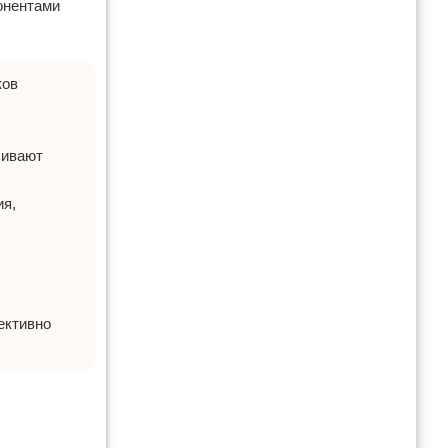
онентами
ков
шивают
ия,
ективно