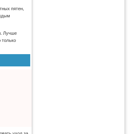
тных пятен,
аждым
м. Лучше
ю только
овать уход за