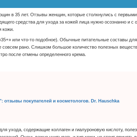
орщин в 35 лет. Отзывы женщин, которые столкнулись с первым
дящего средства для ухода за кожей лица нужно осознанно и с 
 кожи.
 «35+» или что-то подобное). Обычные питательные составы для
ще совсем рано. Слишком большое количество полезных вещест
тро после отмены определенного крема.
: отзывы покупателей и косметологов. Dr. Hauschka
для ухода, содержащие коллаген и гиалуроновую кислоту, поле
стений. Очень важно учитывать и тип кожи, но стоит принять в