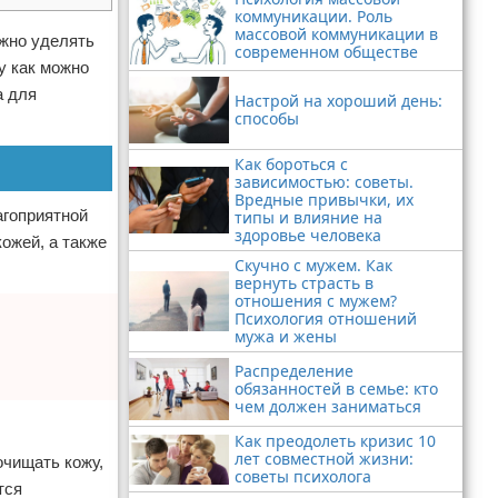
коммуникации. Роль
массовой коммуникации в
ужно уделять
современном обществе
у как можно
а для
Настрой на хороший день:
способы
Как бороться с
зависимостью: советы.
Вредные привычки, их
агоприятной
типы и влияние на
здоровье человека
ожей, а также
Скучно с мужем. Как
вернуть страсть в
отношения с мужем?
Психология отношений
мужа и жены
Распределение
обязанностей в семье: кто
чем должен заниматься
Как преодолеть кризис 10
лет совместной жизни:
очищать кожу,
советы психолога
тся