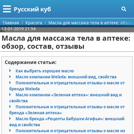
Меню
X
Русский куб
Главная
Главная
Красота
Масла для массажа тела в аптеке: обзор,
13-01-2019 21:54
Категории
Масла для массажа тела в аптеке:
обзор, состав, отзывы
Поиск
Программирование
О проекте
Бизнес
Содержание статьи:
Как выбрать хорошее масло
Контакты
Красота
Масло компании Weleda: внешний вид, свойства
Положительные и отрицательные отзывы о масле от
Сотрудничество
Мода
бренда Weleda
Масло компании «Зеленая аптека»: внешний вид и
Размещение рекламы
Отношения
свойства
Положительные и отрицательные отзывы о масле от
бренда «Зеленая аптека»
Для правообладателей
Самосовершенствование
Масло бренда «Рецепты Бабушки Агафьи»: внешний
вид и свойства
Условия предоставления информации
Финансы
Положительные и отрицательные отзывы о масле из