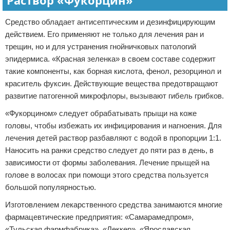
Раствор «Фукорцин»
Средство обладает антисептическим и дезинфицирующим
действием. Его применяют не только для лечения ран и
трещин, но и для устранения гнойничковых патологий
эпидермиса. «Красная зеленка» в своем составе содержит
такие компоненты, как борная кислота, фенол, резорцинол и
краситель фуксин. Действующие вещества предотвращают
развитие патогенной микрофлоры, вызывают гибель грибков.
«Фукорцином» следует обрабатывать прыщи на коже
головы, чтобы избежать их инфицирования и нагноения. Для
лечения детей раствор разбавляют с водой в пропорции 1:1.
Наносить на ранки средство следует до пяти раз в день, в
зависимости от формы заболевания. Лечение прыщей на
голове в волосах при помощи этого средства пользуется
большой популярностью.
Изготовлением лекарственного средства занимаются многие
фармацевтические предприятия: «Самарамедпром»,
«Тульская фармфабрика», «Леккер», «Ярославская