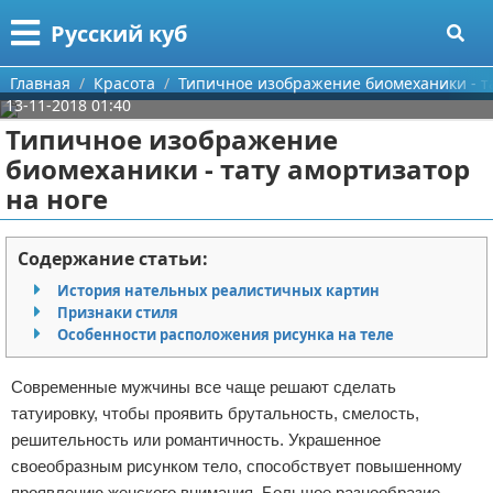
Меню
X
Русский куб
Главная
Главная
Красота
Типичное изображение биомеханики - та
13-11-2018 01:40
Категории
Типичное изображение
биомеханики - тату амортизатор
Поиск
Программирование
на ноге
О проекте
Бизнес
Содержание статьи:
Контакты
Красота
История нательных реалистичных картин
Признаки стиля
Сотрудничество
Мода
Особенности расположения рисунка на теле
Размещение рекламы
Отношения
Современные мужчины все чаще решают сделать
татуировку, чтобы проявить брутальность, смелость,
Для правообладателей
Самосовершенствование
решительность или романтичность. Украшенное
своеобразным рисунком тело, способствует повышенному
Условия предоставления информации
Финансы
проявлению женского внимания. Большое разнообразие